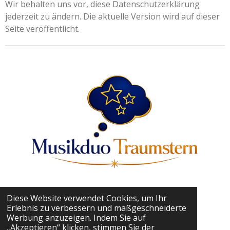
Wir behalten uns vor, diese Datenschutzerklärung
jederzeit zu ändern. Die aktuelle Version wird auf dieser
Seite veröffentlicht.
Diese Website verwendet Cookies, um Ihr
Erlebnis zu verbessern und maßgeschneiderte
© 2024 - 2026 Musikduo Traumstern
Werbung anzuzeigen. Indem Sie auf
Mit Unterstützung von
Webador
„Akzeptieren“ klicken, stimmen Sie der